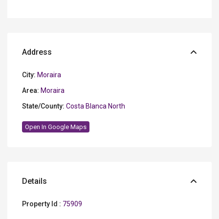
Address
City:
Moraira
Area:
Moraira
State/County:
Costa Blanca North
Open In Google Maps
Details
Property Id :
75909