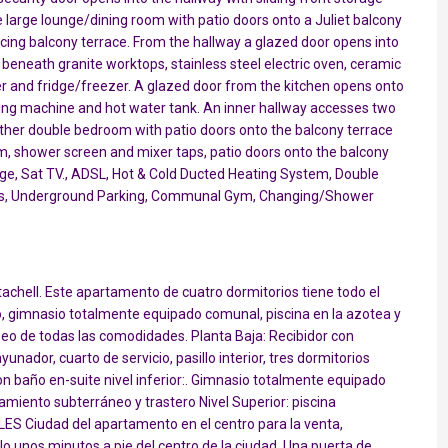
 large lounge/dining room with patio doors onto a Juliet balcony
cing balcony terrace. From the hallway a glazed door opens into
beneath granite worktops, stainless steel electric oven, ceramic
er and fridge/freezer. A glazed door from the kitchen opens onto
shing machine and hot water tank. An inner hallway accesses two
ther double bedroom with patio doors onto the balcony terrace
, shower screen and mixer taps, patio doors onto the balcony
e, Sat TV., ADSL, Hot & Cold Ducted Heating System, Double
g Fans, Underground Parking, Communal Gym, Changing/Shower
achell. Este apartamento de cuatro dormitorios tiene todo el
ro, gimnasio totalmente equipado comunal, piscina en la azotea y
aseo de todas las comodidades. Planta Baja: Recibidor con
unador, cuarto de servicio, pasillo interior, tres dormitorios
con baño en-suite nivel inferior:. Gimnasio totalmente equipado
miento subterráneo y trastero Nivel Superior: piscina
ES Ciudad del apartamento en el centro para la venta,
lo unos minutos a pie del centro de la ciudad. Una puerta de