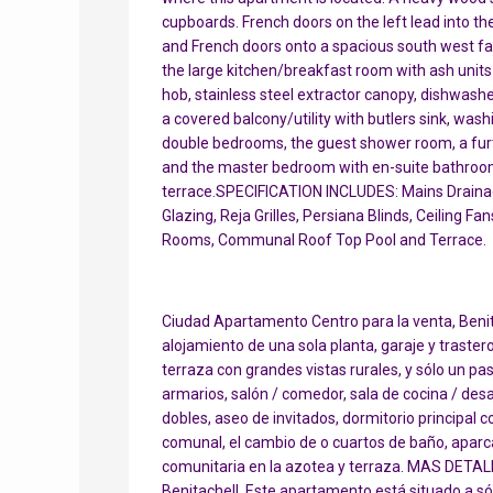
cupboards. French doors on the left lead into the
and French doors onto a spacious south west fa
the large kitchen/breakfast room with ash units 
hob, stainless steel extractor canopy, dishwash
a covered balcony/utility with butlers sink, wa
double bedrooms, the guest shower room, a fur
and the master bedroom with en-suite bathroom
terrace.SPECIFICATION INCLUDES: Mains Drainag
Glazing, Reja Grilles, Persiana Blinds, Ceilin
Rooms, Communal Roof Top Pool and Terrace.
Ciudad Apartamento Centro para la venta, Benit
alojamiento de una sola planta, garaje y traste
terraza con grandes vistas rurales, y sólo un p
armarios, salón / comedor, sala de cocina / desay
dobles, aseo de invitados, dormitorio principal 
comunal, el cambio de o cuartos de baño, aparca
comunitaria en la azotea y terraza. MAS DETALL
Benitachell. Este apartamento está situado a só