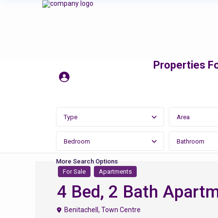
Properties Fo
Type
Area
Bedroom
Bathroom
More Search Options
For Sale
Apartments
4 Bed, 2 Bath Apartme
Benitachell
,
Town Centre