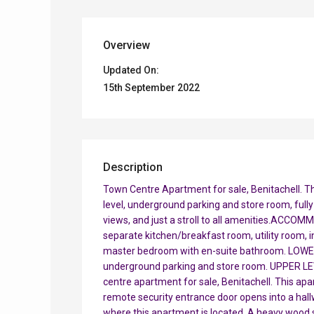
Overview
Updated On:
15th September 2022
Description
Town Centre Apartment for sale, Benitachell. 
level, underground parking and store room, fully
views, and just a stroll to all amenities.ACCO
separate kitchen/breakfast room, utility room,
master bedroom with en-suite bathroom. LOWER
underground parking and store room. UPPER L
centre apartment for sale, Benitachell. This apa
remote security entrance door opens into a hallw
where this apartment is located. A heavy wood s