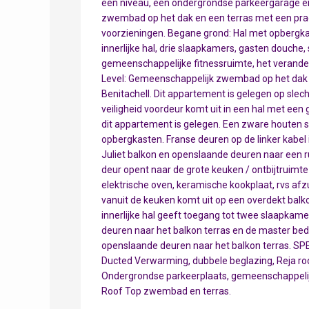
een niveau, een ondergrondse parkeergarage en
zwembad op het dak en een terras met een pracht
voorzieningen. Begane grond: Hal met opbergkast
innerlijke hal, drie slaapkamers, gasten douche
gemeenschappelijke fitnessruimte, het verande
Level: Gemeenschappelijk zwembad op het dak 
Benitachell. Dit appartement is gelegen op sle
veiligheid voordeur komt uit in een hal met ee
dit appartement is gelegen. Een zware houten 
opbergkasten. Franse deuren op de linker kabel
Juliet balkon en openslaande deuren naar een r
deur opent naar de grote keuken / ontbijtruimt
elektrische oven, keramische kookplaat, rvs afzu
vanuit de keuken komt uit op een overdekt balko
innerlijke hal geeft toegang tot twee slaapka
deuren naar het balkon terras en de master b
openslaande deuren naar het balkon terras. SPECI
Ducted Verwarming, dubbele beglazing, Reja roos
Ondergrondse parkeerplaats, gemeenschappelij
Roof Top zwembad en terras.