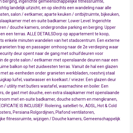
 berging, ingerichte gemeenschappelijke fitnessruimte,
ig landelijk uitzicht, en op slechts een wandeling naar alle
en, salon / eetkamer, aparte keuken / ontbijtruimte, bijkeuken,
, slaapkamer met en-suite badkamer. Lower Level: Ingerichte
ren / douche kamers, ondergrondse parking en berging. Upper
en een terras. ALLE DETAILSDorp op appartement te koop,
chts enkele minuten wandelen van het stadscentrum. Een externe
n granieten trap en passagier omhoog naar de 2e verdieping waar
security deur opent naar de gang met schuifdeuren voor
 in de grote salon / eetkamer met openslaande deuren naar een
uime balkon op het zuidwesten terras. Vanuit de hal een glazen
e met as-eenheden onder granieten werkbladen, roestvrij staal
igkap luifel, vaatwasser en koelkast / vriezer. Een glazen deur
n / utility met butlers wastafel, wasmachine en boiler. Een
mers, de gast met douche, een extra slaapkamer met openslaande
edroom met en-suite badkamer, douche scherm en mengkranen,
FICATIE IS INCLUSIEF: Riolering, satelliet-tv., ADSL, Hot & Cold
ters, Persiana Rolgordijnen, Plafond ventilatoren,
ke fitnessruimte, wijzigen / Douche kamers, Gemeenschappelijk