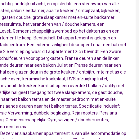
htig landelijk uitzicht, en op slechts een steenworp van alle
en, salon / eetkamer, aparte keuken / ontbijtzaal, bijkeuken,
s, gasten douche, grote slaapkamer met en-suite badkamer
tnessruimte, het veranderen van / douche kamers, een
Level:. Gemeenschappelijk zwembad op het dakterras en een
tement te koop, Benitachell. Dit appartement is gelegen op
tadscentrum. Een externe veiligheid deur opent naar een hal met
 2 e verdieping waar dit appartement zich bevindt. Een zware
 schuifdeuren voor opbergkasten. Franse deuren aan de linker
ande deuren naar een balkon Juliet en Franse deuren naar een
hal een glazen deur in de grote keuken / ontbijtruimte met as die
ische oven, keramische kookplaat, RVS afzuigkap luifel,
r vanuit de keuken komt uit op een overdekt balkon / utility met
erlijke hal geeft toegang tot twee slaapkamers, de gast douche,
naar het balkon terras en de master bedroom met en-suite
aande deuren naar het balkon terras. Specificatie Inclusief:
versie Verwarming, dubbele beglazing, Reja roosters, Persiana
ing, Gemeenschappelijke Gym, wijzigen / doucheruimtes,
n een terras..
 Deze vier slaapkamer appartement is van alle accommodatie op