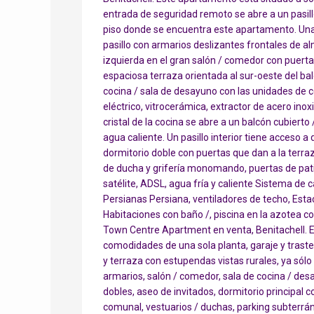
entrada de seguridad remoto se abre a un pasillo
piso donde se encuentra este apartamento. Una
pasillo con armarios deslizantes frontales de a
izquierda en el gran salón / comedor con puerta
espaciosa terraza orientada al sur-oeste del balc
cocina / sala de desayuno con las unidades de 
eléctrico, vitrocerámica, extractor de acero inox
cristal de la cocina se abre a un balcón cubiert
agua caliente. Un pasillo interior tiene acceso a
dormitorio doble con puertas que dan a la terra
de ducha y grifería monomando, puertas de patio 
satélite, ADSL, agua fría y caliente Sistema de 
Persianas Persiana, ventiladores de techo, Es
Habitaciones con baño /, piscina en la azotea co
Town Centre Apartment en venta, Benitachell. E
comodidades de una sola planta, garaje y trast
y terraza con estupendas vistas rurales, ya sólo
armarios, salón / comedor, sala de cocina / desay
dobles, aseo de invitados, dormitorio principal 
comunal, vestuarios / duchas, parking subterráne