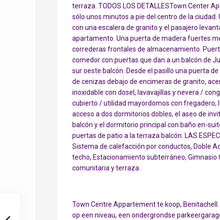
terraza. TODOS LOS DETALLESTown Center Apart
sólo unos minutos a pie del centro de la ciudad
con una escalera de granito y el pasajero levan
apartamento. Una puerta de madera fuertes med
correderas frontales de almacenamiento. Puertas
comedor con puertas que dan a un balcón de Jul
sur oeste balcón. Desde el pasillo una puerta de
de cenizas debajo de encimeras de granito, acer
inoxidable con dosel, lavavajillas y nevera / con
cubierto / utilidad mayordomos con fregadero, la
acceso a dos dormitorios dobles, el aseo de invi
balcón y el dormitorio principal con baño en-su
puertas de patio a la terraza balcón. LAS ESPEC
Sistema de calefacción por conductos, Doble Acr
techo, Estacionamiento subterráneo, Gimnasio C
comunitaria y terraza.
Town Centre Appartement te koop, Benitachell
op een niveau, een ondergrondse parkeergarage