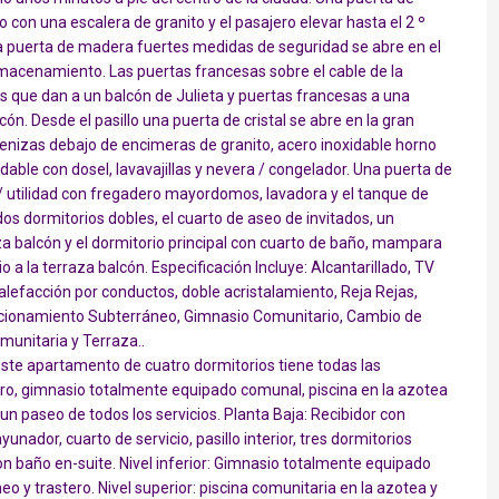
 con una escalera de granito y el pasajero elevar hasta el 2 º
 puerta de madera fuertes medidas de seguridad se abre en el
lmacenamiento. Las puertas francesas sobre el cable de la
s que dan a un balcón de Julieta y puertas francesas a una
ón. Desde el pasillo una puerta de cristal se abre en la gran
cenizas debajo de encimeras de granito, acero inoxidable horno
idable con dosel, lavavajillas y nevera / congelador. Una puerta de
o / utilidad con fregadero mayordomos, lavadora y el tanque de
 dos dormitorios dobles, el cuarto de aseo de invitados, un
za balcón y el dormitorio principal con cuarto de baño, mampara
a la terraza balcón. Especificación Incluye: Alcantarillado, TV
calefacción por conductos, doble acristalamiento, Reja Rejas,
tacionamiento Subterráneo, Gimnasio Comunitario, Cambio de
munitaria y Terraza..
ste apartamento de cuatro dormitorios tiene todas las
ero, gimnasio totalmente equipado comunal, piscina en la azotea
 un paseo de todos los servicios. Planta Baja: Recibidor con
unador, cuarto de servicio, pasillo interior, tres dormitorios
con baño en-suite. Nivel inferior: Gimnasio totalmente equipado
o y trastero. Nivel superior: piscina comunitaria en la azotea y