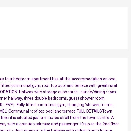
This four bedroom apartment has all the accommodation on one
 fitted communal gym, roof top pool and terrace with great rural
MMODATION: Hallway with storage cupboards, lounge/dining room,
 inner hallway, three double bedrooms, guest shower room,
 LEVEL: Fully fitted communal gym, changing/shower rooms,
EVEL: Communal roof top pool and terrace.FULL DETAILSTown
rtment is situated just a minutes stroll from the town centre. A
ay with a granite staircase and passenger lift up to the 2nd floor
ecurity door opens into the hallway with sliding front storage