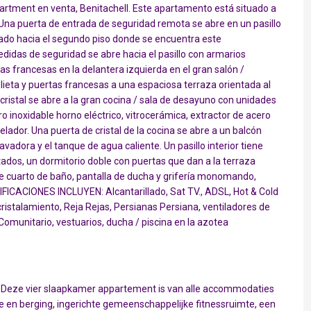
ment en venta, Benitachell. Este apartamento está situado a
. Una puerta de entrada de seguridad remota se abre en un pasillo
tado hacia el segundo piso donde se encuentra este
idas de seguridad se abre hacia el pasillo con armarios
 francesas en la delantera izquierda en el gran salón /
ieta y puertas francesas a una espaciosa terraza orientada al
 cristal se abre a la gran cocina / sala de desayuno con unidades
o inoxidable horno eléctrico, vitrocerámica, extractor de acero
gelador. Una puerta de cristal de la cocina se abre a un balcón
vadora y el tanque de agua caliente. Un pasillo interior tiene
tados, un dormitorio doble con puertas que dan a la terraza
ite cuarto de baño, pantalla de ducha y grifería monomando,
IFICACIONES INCLUYEN: Alcantarillado, Sat TV., ADSL, Hot & Cold
istalamiento, Reja Rejas, Persianas Persiana, ventiladores de
omunitario, vestuarios, ducha / piscina en la azotea
. Deze vier slaapkamer appartement is van alle accommodaties
 en berging, ingerichte gemeenschappelijke fitnessruimte, een