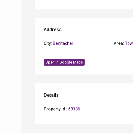
Address
City:
Benitachell
Area:
Tow
Open In Google Maps
Details
Property Id :
69186