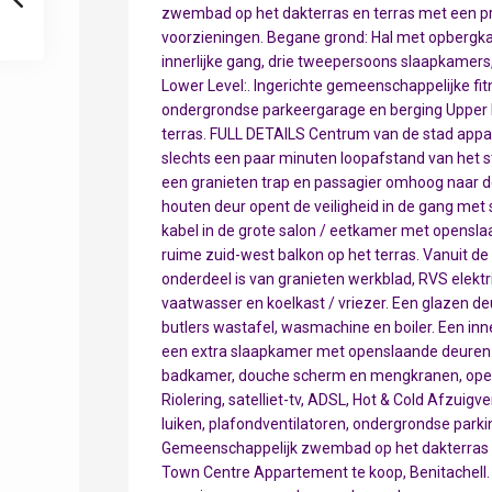
zwembad op het dakterras en terras met een prac
voorzieningen. Begane grond: Hal met opbergkast
innerlijke gang, drie tweepersoons slaapkamer
Lower Level:. Ingerichte gemeenschappelijke fi
ondergrondse parkeergarage en berging Upper 
terras. FULL DETAILS Centrum van de stad appar
slechts een paar minuten loopafstand van het s
een granieten trap en passagier omhoog naar de
houten deur opent de veiligheid in de gang met
kabel in de grote salon / eetkamer met opensla
ruime zuid-west balkon op het terras. Vanuit de 
onderdeel is van granieten werkblad, RVS elektr
vaatwasser en koelkast / vriezer. Een glazen deu
butlers wastafel, wasmachine en boiler. Een inn
een extra slaapkamer met openslaande deuren 
badkamer, douche scherm en mengkranen, opensl
Riolering, satelliet-tv, ADSL, Hot & Cold Afzuig
luiken, plafondventilatoren, ondergrondse park
Gemeenschappelijk zwembad op het dakterras e
Town Centre Appartement te koop, Benitachell.