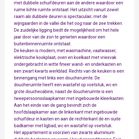
met dubbele schuifdeuren aan de andere waardoor een
ruime lichte ruimte ontstaat. Het uitzicht vanuit zowel
raam als dubbele deuren is spectaculair; met de
wijngaarden in de vallei die het oog naar de zee trekken.
De zuidelijke ligging biedt de mogelijkheid om het hele
jaar door van de zon te genieten waardoor een
buitenbinnenruimte ontstaat.
De keuken is modern, met wasmachine, vaatwasser,
elektrische kookplaat, oven en koelkast met vriesvak
ondergebracht in witte fineer wand- en onderkasten en
een zwart kwarts werkblad. Rechts van de keuken is een
binnengang met links een doucheruimte. De
doucheruimte heeft een wastafel op voetstuk, wc en
grote douchecabine, naast de doucheruimte is een
tweepersoonsslaapkamer met ingebouwde kleerkasten.
Aan het einde van de gang bevindt zich de
hoofdslaapkamer aan de linkerkant met ingebouwde
schuifdeur in kasten en aan de rechterkant de en-suite
badkamer met ligbad, wc en wastafel op voetstuk.
Het appartement is voorzien van zwarte aluminium