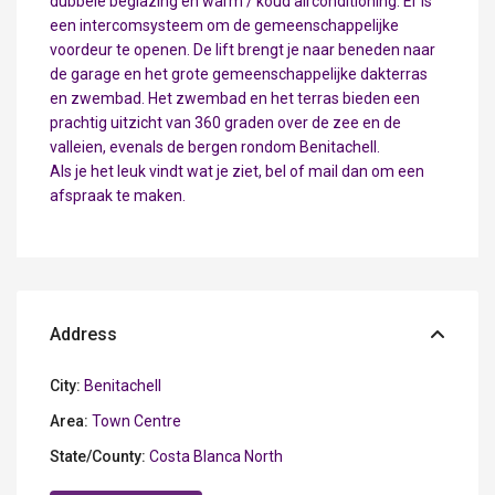
dubbele beglazing en warm / koud airconditioning. Er is
een intercomsysteem om de gemeenschappelijke
voordeur te openen. De lift brengt je naar beneden naar
de garage en het grote gemeenschappelijke dakterras
en zwembad. Het zwembad en het terras bieden een
prachtig uitzicht van 360 graden over de zee en de
valleien, evenals de bergen rondom Benitachell.
Als je het leuk vindt wat je ziet, bel of mail dan om een
afspraak te maken.
Address
City:
Benitachell
Area:
Town Centre
State/County:
Costa Blanca North