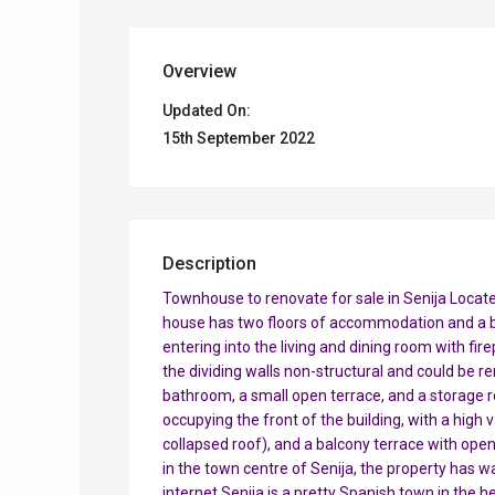
Overview
Updated On:
15th September 2022
Description
Townhouse to renovate for sale in Senija Located i
house has two floors of accommodation and a ba
entering into the living and dining room with fi
the dividing walls non-structural and could be re
bathroom, a small open terrace, and a storage r
occupying the front of the building, with a high 
collapsed roof), and a balcony terrace with open
in the town centre of Senija, the property has wa
internet.Senija is a pretty Spanish town in the h