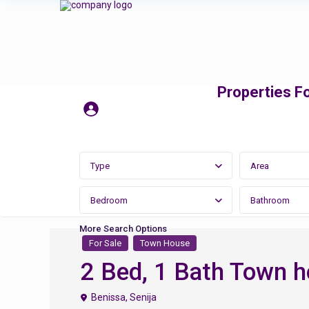
Properties Fo
Type
Area
Bedroom
Bathroom
More Search Options
For Sale
Town House
2 Bed, 1 Bath Town h
Benissa
,
Senija