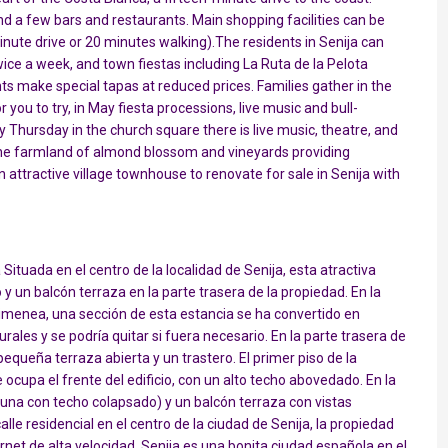
and a few bars and restaurants. Main shopping facilities can be
nute drive or 20 minutes walking).The residents in Senija can
ice a week, and town fiestas including La Ruta de la Pelota
s make special tapas at reduced prices. Families gather in the
you to try, in May fiesta processions, live music and bull-
Thursday in the church square there is live music, theatre, and
 the farmland of almond blossom and vineyards providing
 attractive village townhouse to renovate for sale in Senija with
tuada en el centro de la localidad de Senija, esta atractiva
y un balcón terraza en la parte trasera de la propiedad. En la
imenea, una sección de esta estancia se ha convertido en
urales y se podría quitar si fuera necesario. En la parte trasera de
equeña terraza abierta y un trastero. El primer piso de la
ocupa el frente del edificio, con un alto techo abovedado. En la
(una con techo colapsado) y un balcón terraza con vistas
alle residencial en el centro de la ciudad de Senija, la propiedad
ernet de alta velocidad. Senija es una bonita ciudad española en el