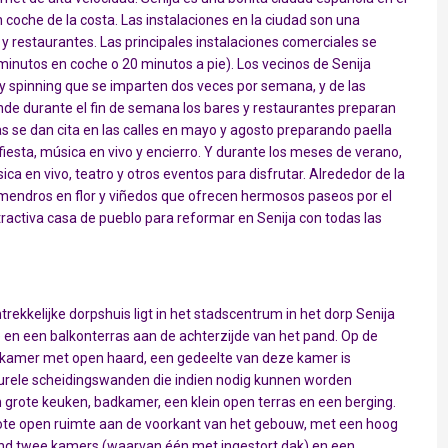
 coche de la costa. Las instalaciones en la ciudad son una
 restaurantes. Las principales instalaciones comerciales se
minutos en coche o 20 minutos a pie). Los vecinos de Senija
 y spinning que se imparten dos veces por semana, y de las
nde durante el fin de semana los bares y restaurantes preparan
as se dan cita en las calles en mayo y agosto preparando paella
fiesta, música en vivo y encierro. Y durante los meses de verano,
sica en vivo, teatro y otros eventos para disfrutar. Alrededor de la
almendros en flor y viñedos que ofrecen hermosos paseos por el
ractiva casa de pueblo para reformar en Senija con todas las
trekkelijke dorpshuis ligt in het stadscentrum in het dorp Senija
n een balkonterras aan de achterzijde van het pand. Op de
tkamer met open haard, een gedeelte van deze kamer is
urele scheidingswanden die indien nodig kunnen worden
 grote keuken, badkamer, een klein open terras en een berging.
rote open ruimte aan de voorkant van het gebouw, met een hoog
and twee kamers (waarvan één met ingestort dak) en een