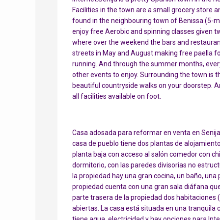
Facilities in the town are a small grocery store 
found in the neighbouring town of Benissa (5-mi
enjoy free Aerobic and spinning classes given tw
where over the weekend the bars and restaurant
streets in May and August making free paella for 
running. And through the summer months, every 
other events to enjoy. Surrounding the town is
beautiful countryside walks on your doorstep. An
all facilities available on foot.
Casa adosada para reformar en venta en Senija Si
casa de pueblo tiene dos plantas de alojamiento 
planta baja con acceso al salón comedor con ch
dormitorio, con las paredes divisorias no estruct
la propiedad hay una gran cocina, un baño, una p
propiedad cuenta con una gran sala diáfana que 
parte trasera de la propiedad dos habitaciones 
abiertas. La casa está situada en una tranquila c
tiene agua, electricidad y hay opciones para Int