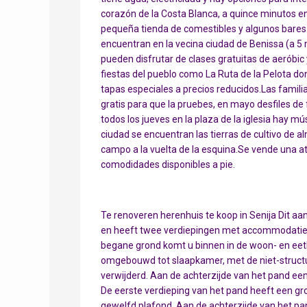
corazón de la Costa Blanca, a quince minutos en
pequeña tienda de comestibles y algunos bares y
encuentran en la vecina ciudad de Benissa (a 5 
pueden disfrutar de clases gratuitas de aeróbic
fiestas del pueblo como La Ruta de la Pelota do
tapas especiales a precios reducidos.Las famili
gratis para que la pruebes, en mayo desfiles de 
todos los jueves en la plaza de la iglesia hay mú
ciudad se encuentran las tierras de cultivo de 
campo a la vuelta de la esquina.Se vende una at
comodidades disponibles a pie.
Te renoveren herenhuis te koop in Senija Dit aan
en heeft twee verdiepingen met accommodatie e
begane grond komt u binnen in de woon- en ee
omgebouwd tot slaapkamer, met de niet-struct
verwijderd. Aan de achterzijde van het pand een
De eerste verdieping van het pand heeft een g
gewelfd plafond. Aan de achterzijde van het p