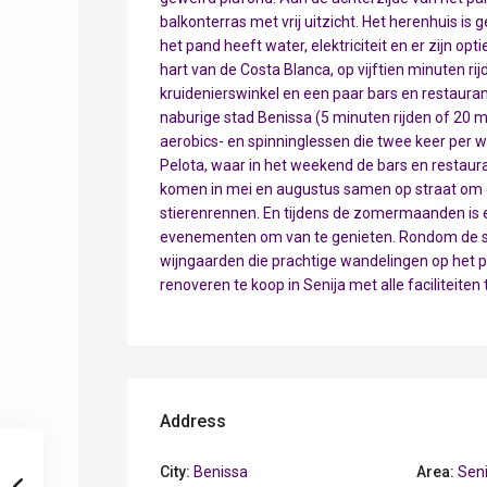
balkonterras met vrij uitzicht. Het herenhuis is
het pand heeft water, elektriciteit en er zijn opt
hart van de Costa Blanca, op vijftien minuten rijd
kruidenierswinkel en een paar bars en restaurant
naburige stad Benissa (5 minuten rijden of 20 
aerobics- en spinninglessen die twee keer per
Pelota, waar in het weekend de bars en restau
komen in mei en augustus samen op straat om gra
stierenrennen. En tijdens de zomermaanden is e
evenementen om van te genieten. Rondom de s
wijngaarden die prachtige wandelingen op het pl
renoveren te koop in Senija met alle faciliteiten 
Address
City:
Benissa
Area:
Seni