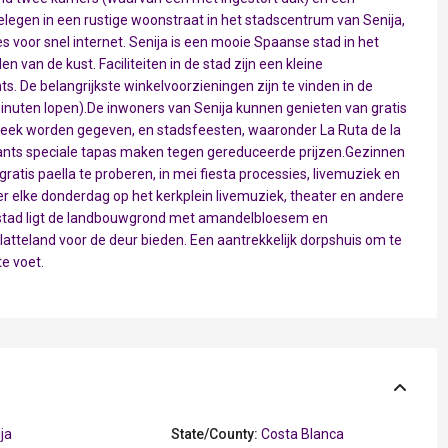
 gelegen in een rustige woonstraat in het stadscentrum van Senija,
ies voor snel internet. Senija is een mooie Spaanse stad in het
en van de kust. Faciliteiten in de stad zijn een kleine
s. De belangrijkste winkelvoorzieningen zijn te vinden in de
minuten lopen).De inwoners van Senija kunnen genieten van gratis
 week worden gegeven, en stadsfeesten, waaronder La Ruta de la
rants speciale tapas maken tegen gereduceerde prijzen.Gezinnen
tis paella te proberen, in mei fiesta processies, livemuziek en
r elke donderdag op het kerkplein livemuziek, theater en andere
tad ligt de landbouwgrond met amandelbloesem en
atteland voor de deur bieden. Een aantrekkelijk dorpshuis om te
te voet.
ja
State/County:
Costa Blanca