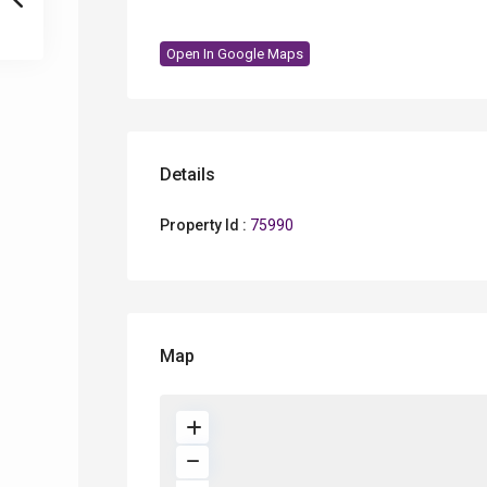
Open In Google Maps
Details
Property Id :
75990
Map