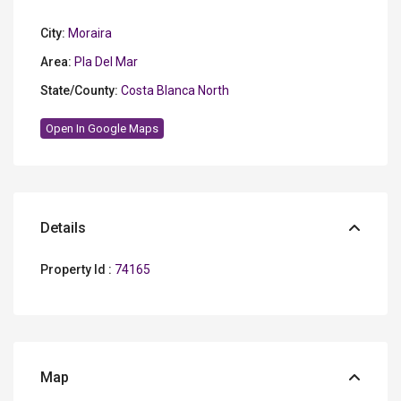
City:
Moraira
Area:
Pla Del Mar
State/County:
Costa Blanca North
Open In Google Maps
Details
Property Id :
74165
Map