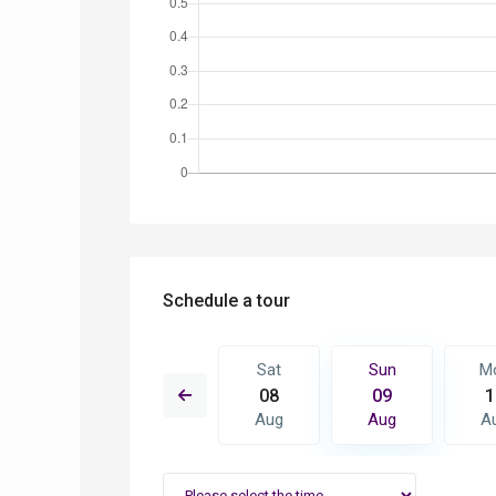
Schedule a tour
Sun
Mon
Sat
Sun
M
16
17
08
09
1
Aug
Aug
Aug
Aug
A