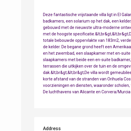
Deze fantastische vrijstaande villa ligt in El Ga
badkamers, een solarium op het dak, een kelder
gebouwd met de nieuwste ultra-moderne ontwerp
met de hoogste specificatie.&lt;br&gt;&lt;br&g
totale bebouwde oppervlakte van 183m2, verdeeld
de kelder. De begane grond heeft een Amerikaa
en het zwembad, een slaapkamer met en-suite ba
slaapkamers met beide een en-suite badkamer,
terrassen die uitkijken over de tuin en de omgev
dak.&lt;br&gt;&lt;br&gt;De villa wordt gemeubilee
korte afstand van de stranden van Orihuela Cost
voorzieningen en diensten, waaronder scholen, 
De luchthavens van Alicante en Corvera/Murcia l
Address