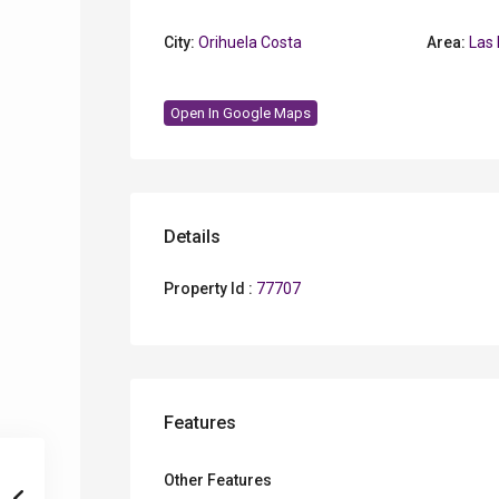
City:
Orihuela Costa
Area:
Las 
Open In Google Maps
Details
Property Id :
77707
Features
Other Features