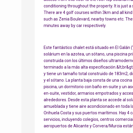
conditioning throughout the property. It is just 
There are 4 golf courses within 3km and all kind
such as Zenia Boulevard, nearby towns etc. The
minutes away by car respectively.
Este fantástico chalet está situado en El Galán (
solárium en la azotea, un sótano, una piscina pr
construida con los últimos diseños ultramoderno
terminado a la más alta especificación.&lt;br&
y tiene un tamaño total construido de 183m2, dis
y el sótano. La planta baja consta de una cocin
piscina, un dormitorio con baño en-suite y un a
en-suite, vestidor, armarios empotrados y acceso 
alrededores. Desde esta planta se accede al solá
amueblada y tiene aire acondicionado en toda la
Orihuela Costa y sus puertos marítimos. Hay 4
servicios, incluyendo colegios, centros comerci
aeropuertos de Alicante y Corvera/Murcia está