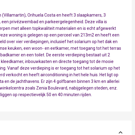
lan (Villamartin), Orihuela Costa en heeft 3 slaapkamers, 3
, een privézwembad en parkeergelegenheid. Deze villa is
en met alleen topkwaliteit materialen en is echt afgewerkt
t;Deze woning is gelegen op een perceel van 213m2 en heeft een
 over vier verdiepingen, inclusief het solarium op het dak en
nse keuken, een woon- en eetkamer, met toegang tot het terras
dkamer en een toilet. De eerste verdieping bestaat uit 2
 kleedkamer, inbouwkasten en directe toegang tot de mooie
ing. Vanaf deze verdieping is er toegang tot het solarium op het
rd verkocht en heeft airconditioning in het hele huis. Het ligt op
a en de jachthavens. Er zijn 4 golfbanen binnen 3 km en allerlei
winkelcentra zoals Zenia Boulevard, nabijgelegen steden, enz.
iggen op respectievelijk 50 en 40 minuten rijden.