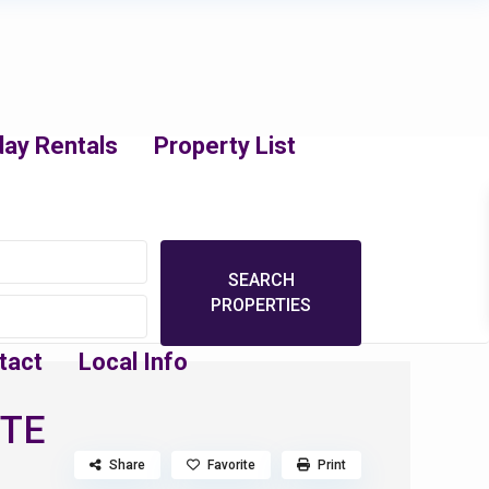
day Rentals
Property List
tact
Local Info
NTE
Share
Favorite
Print