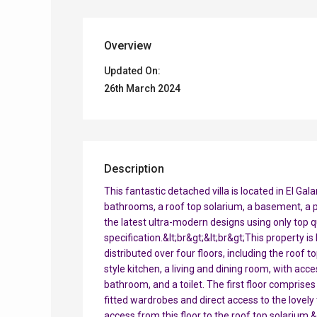
Overview
Updated On:
26th March 2024
Description
This fantastic detached villa is located in El Ga
bathrooms, a roof top solarium, a basement, a pr
the latest ultra-modern designs using only top qu
specification.&lt;br&gt;&lt;br&gt;This property i
distributed over four floors, including the roo
style kitchen, a living and dining room, with acc
bathroom, and a toilet. The first floor compris
fitted wardrobes and direct access to the lovel
access from this floor to the roof top solarium.&l