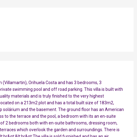
lan (Villamartin), Orihuela Costa and has 3 bedrooms, 3
ivate swimming pool and off road parking. This villa is built with
ality materials and is truly finished to the very highest
s located on a 213m2 plot and has a total built size of 183m2,
f top solárium and the basement. The ground floor has an American
ess to the terrace and the pool, a bedroom with its an en-suite
es of 2 bedrooms both with en-suite bathrooms, dressing room,
y terraces which overlook the garden and surroundings. There is
t;br&gt;&lt;br&gt;The villa is sold furnished and has an air