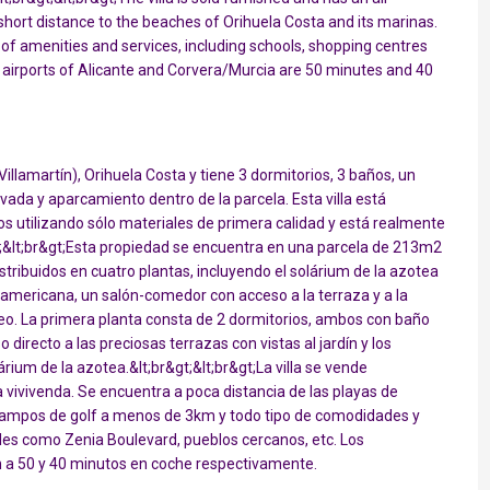
a short distance to the beaches of Orihuela Costa and its marinas.
 of amenities and services, including schools, shopping centres
 airports of Alicante and Corvera/Murcia are 50 minutes and 40
Villamartín), Orihuela Costa y tiene 3 dormitorios, 3 baños, un
ivada y aparcamiento dentro de la parcela. Esta villa está
s utilizando sólo materiales de primera calidad y está realmente
gt;&lt;br&gt;Esta propiedad se encuentra en una parcela de 213m2
tribuidos en cuatro plantas, incluyendo el solárium de la azotea
a americana, un salón-comedor con acceso a la terraza y a la
seo. La primera planta consta de 2 dormitorios, ambos con baño
directo a las preciosas terrazas con vistas al jardín y los
rium de la azotea.&lt;br&gt;&lt;br&gt;La villa se vende
 vivivenda. Se encuentra a poca distancia de las playas de
 campos de golf a menos de 3km y todo tipo de comodidades y
ales como Zenia Boulevard, pueblos cercanos, etc. Los
n a 50 y 40 minutos en coche respectivamente.