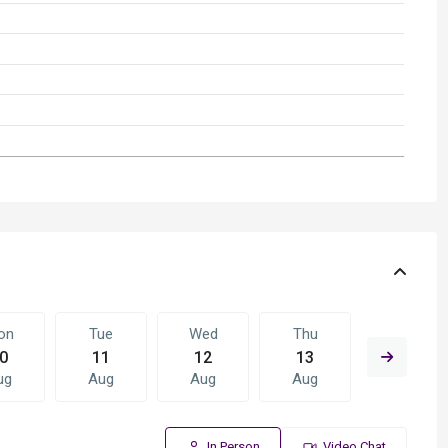
on
Tue
Wed
Thu
Fri
0
11
12
13
14
ug
Aug
Aug
Aug
Aug
In Person
Video Chat