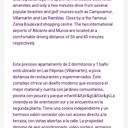
amenities and only a few minutes drive from several
popular beaches and golf courses such as Campoamor,
Villamartin and Las Ramblas. Close by is the famous
Zenia Boulevard shopping centre. The two international
airports of Alicante and Murcia are located at a
comfortable driving distance of 50 and 40 minutes
respectively.
Este precioso apartamento de 2 dormitorios y 1 baño
está ubicado en Las Filipinas (Villamartin), a poca
distancia de restaurantes y supermercados. Este
complejo ofrece un diseño moderno que incorpora el
mejor material y cuenta con jardines comunitarios,
piscina con jacuzzi y parque infantil.&lt;br&gt;&lt;br&gt;La
vivienda es de orientación sur y se encuentra en la
segunda planta. Tiene una cocina independiente y un
hermoso salón-comedor con con acceso directo a la
terraza, con vistas abiertas a la calle. La propiedad
dispone de aire acondicionado, video portero, armarios