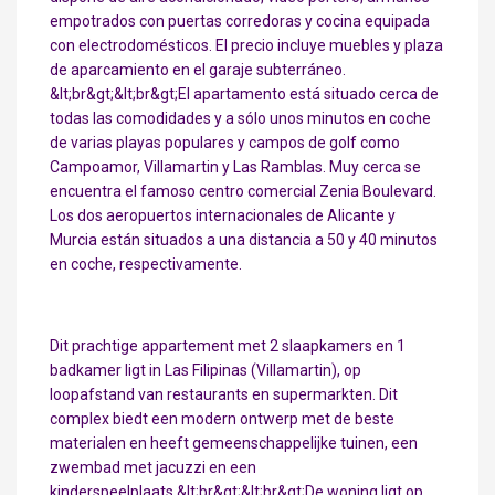
empotrados con puertas corredoras y cocina equipada
con electrodomésticos. El precio incluye muebles y plaza
de aparcamiento en el garaje subterráneo.
&lt;br&gt;&lt;br&gt;El apartamento está situado cerca de
todas las comodidades y a sólo unos minutos en coche
de varias playas populares y campos de golf como
Campoamor, Villamartin y Las Ramblas. Muy cerca se
encuentra el famoso centro comercial Zenia Boulevard.
Los dos aeropuertos internacionales de Alicante y
Murcia están situados a una distancia a 50 y 40 minutos
en coche, respectivamente.
Dit prachtige appartement met 2 slaapkamers en 1
badkamer ligt in Las Filipinas (Villamartin), op
loopafstand van restaurants en supermarkten. Dit
complex biedt een modern ontwerp met de beste
materialen en heeft gemeenschappelijke tuinen, een
zwembad met jacuzzi en een
kinderspeelplaats.&lt;br&gt;&lt;br&gt;De woning ligt op