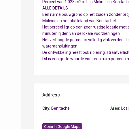
Perceel van 1.028 m2 in Los Molinos in Benitache
ALLE DETAILS
Een ruime bouwgrond op het zuiden zonder proj
Molinos op het platteland van Benitachell.
Het perceel ligt op een zeer rustige locatie met 
minuten rijden van de lokale voorzieningen.
Het verhoogde perceel is volledig vlak verdeeld 
wateraansluitingen.
De ontwikkeling heeft ook riolering, straatverlich
Dit is een grote waarde voor een ruim perceel me
Address
City:
Benitachell
Area:
Los 
Open In Google Maps