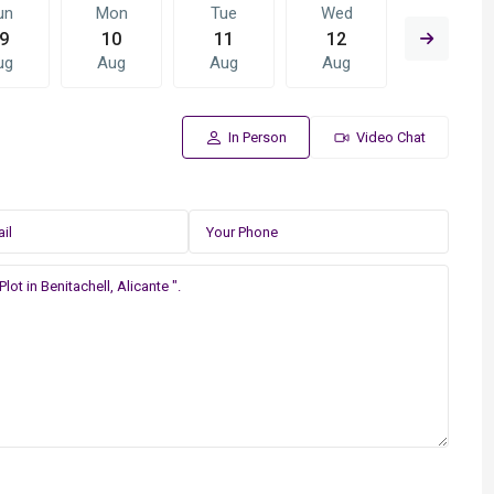
un
Mon
Tue
Wed
Thu
9
10
11
12
13
ug
Aug
Aug
Aug
Aug
In Person
Video Chat