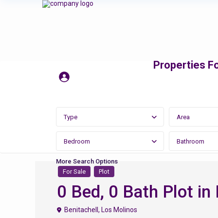
Properties Fo
Type
Area
Bedroom
Bathroom
More Search Options
For Sale
Plot
0 Bed, 0 Bath Plot in 
Benitachell
,
Los Molinos