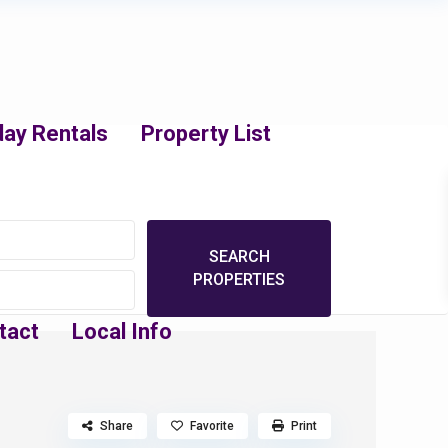
day Rentals
Property List
tact
Local Info
Share
Favorite
Print